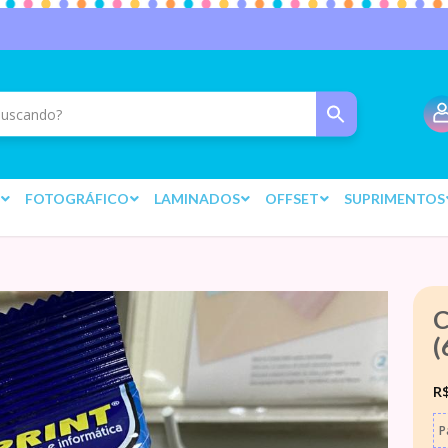
FOTOGRÁFICO
LAMINADOS
OFFSET
SUPRIMENTOS
C
(
R
P