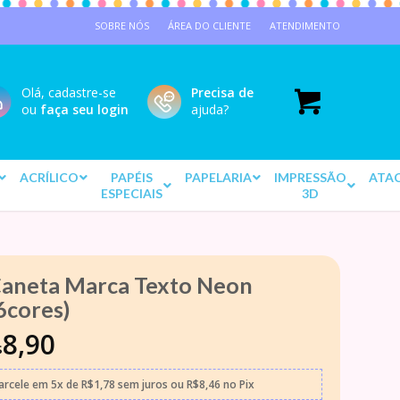
SOBRE NÓS
ÁREA DO CLIENTE
ATENDIMENTO
Olá, cadastre-se
Precisa de
ou
faça seu login
ajuda?
ACRÍLICO
PAPÉIS
PAPELARIA
IMPRESSÃO
ATA
ESPECIAIS
3D
aneta Marca Texto Neon
6cores)
8,90
$
arcele em
5x
de
R$
1,78
sem juros
ou
R$
8,46
no Pix