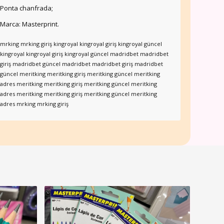
Ponta chanfrada;
Marca: Masterprint.
mrking
mrking giriş
kingroyal
kingroyal giriş
kingroyal güncel
kingroyal
kingroyal giriş
kingroyal güncel
madridbet
madridbet
giriş
madridbet güncel
madridbet
madridbet giriş
madridbet
güncel
meritking
meritking giriş
meritking güncel
meritking
adres
meritking
meritking giriş
meritking güncel
meritking
adres
meritking
meritking giriş
meritking güncel
meritking
adres
mrking
mrking giriş