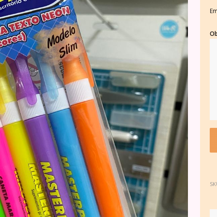
Em
Ob
SK