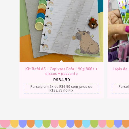
Kit Refil A5 – Capivara Fofa – 90g 80fls +
Lápis de
discos + passante
R$
34,50
Parcele em
5x
de
R$
6,90
sem juros
ou
Parce
R$
32,78
no Pix