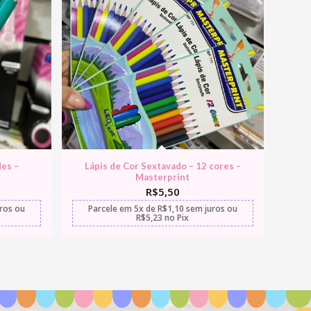
des –
Lápis de Cor Sextavado – 12 cores –
Masterprint
R$
5,50
uros
ou
Parcele em
5x
de
R$
1,10
sem juros
ou
R$
5,23
no Pix