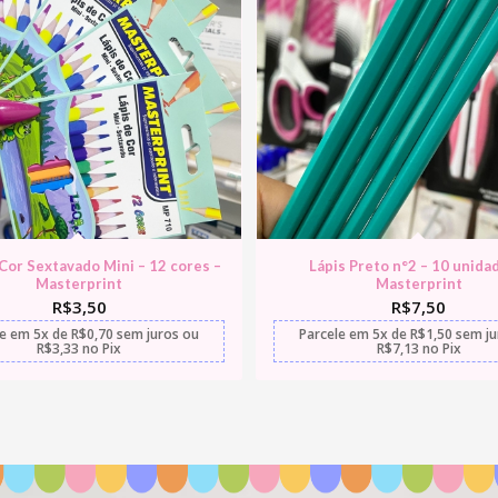
 Cor Sextavado Mini – 12 cores –
Lápis Preto n°2 – 10 unida
Masterprint
Masterprint
R$
3,50
R$
7,50
le em
5x
de
R$
0,70
sem juros
ou
Parcele em
5x
de
R$
1,50
sem j
R$
3,33
no Pix
R$
7,13
no Pix