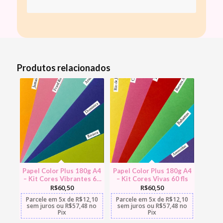
Produtos relacionados
Papel Color Plus 180g A4
Papel Color Plus 180g A4
– Kit Cores Vibrantes 60
– Kit Cores Vivas 60 fls
fls
R$
60,50
R$
60,50
Parcele em
5x
de
R$
12,10
Parcele em
5x
de
R$
12,10
sem juros
ou
R$
57,48
no
sem juros
ou
R$
57,48
no
Pix
Pix