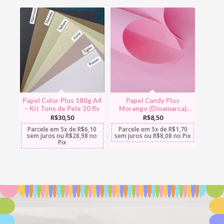
Papel Color Plus 180g A4
Papel Candy Plus
– Kit Tons de Pele 30 fls
Morango (Dinamarca)
120g A4 10 folhas
R$
30,50
R$
8,50
Parcele em
5x
de
R$
6,10
Parcele em
5x
de
R$
1,70
sem juros
ou
R$
28,98
no
sem juros
ou
R$
8,08
no Pix
Pix