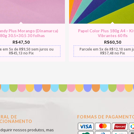
andy Plus Morango (Dinamarca)
Papel Color Plus 180g A4 – Ki
80g 30.5×30.5 30 folhas
Vibrantes 60 fls
R$
47,50
R$
60,50
le em
5x
de
R$
9,50
sem juros
ou
Parcele em
5x
de
R$
12,10
sem j
R$
45,13
no Pix
R$
57,48
no Pix
RAL DE
FORMAS DE PAGAMENT
ACIONAMENTO
dquirir nossos produtos, mas