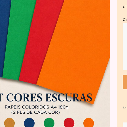
Em
Ob
SK