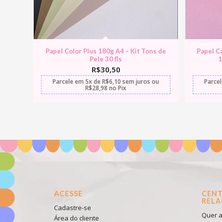
Papel Color Plus 180g A4 – Kit Tons de
Papel C
Pele 30 fls
1
R$
30,50
Parcele em
5x
de
R$
6,10
sem juros
ou
Parce
R$
28,98
no Pix
ACESSE
CENT
REL
Cadastre-se
Quer a
Área do cliente