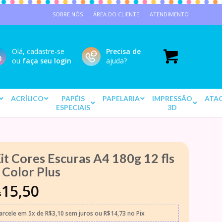
SOBRE NÓS
ÁREA DO CLIENTE
ATENDIMENTO
Olá, cadastre-se
Precisa de
ou
faça seu login
ajuda?
ACRÍLICO
PAPÉIS
PAPELARIA
IMPRESSÃO
ATA
ESPECIAIS
3D
it Cores Escuras A4 180g 12 fls
 Color Plus
15,50
$
arcele em
5x
de
R$
3,10
sem juros
ou
R$
14,73
no Pix