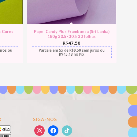
t Cores
Papel Candy Plus Framboesa (Sri Lanka)
180g 30.5×30.5 30 folhas
R$
47,50
uros
ou
Parcele em
5x
de
R$
9,50
sem juros
ou
R$
45,13
no Pix
O
SIGA-NOS