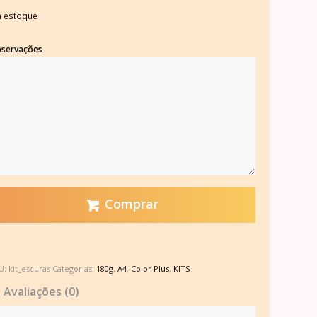
 estoque
servações
Comprar
U:
kit_escuras
Categorias:
180g
,
A4
,
Color Plus
,
KITS
Avaliações (0)