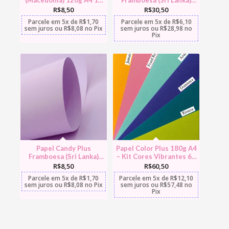
(Macedônia) 120g A4 10
Framboesa (Sri Lanka)
folhas
180g A4 30 folhas
R$
8,50
R$
30,50
Parcele em
5x
de
R$
1,70
Parcele em
5x
de
R$
6,10
sem juros
ou
R$
8,08
no Pix
sem juros
ou
R$
28,98
no
Pix
Papel Candy Plus
Papel Color Plus 180g A4
Framboesa (Sri Lanka)
– Kit Cores Vibrantes 60
120g A4 10 folhas
fls
R$
8,50
R$
60,50
Parcele em
5x
de
R$
1,70
Parcele em
5x
de
R$
12,10
sem juros
ou
R$
8,08
no Pix
sem juros
ou
R$
57,48
no
Pix