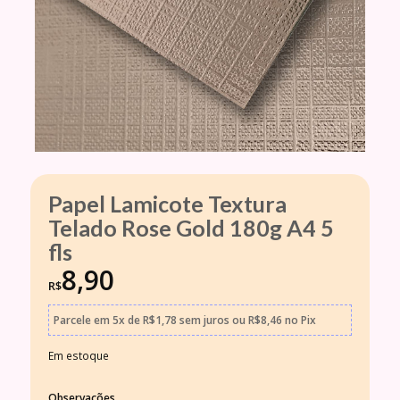
Papel Lamicote Textura
Telado Rose Gold 180g A4 5
fls
8,90
R$
Parcele em
5x
de
R$
1,78
sem juros
ou
R$
8,46
no Pix
Em estoque
Observações