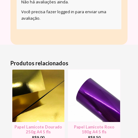
Não há avaliações ainda.
Você precisa fazer
logged in
para enviar uma
avaliação.
Produtos relacionados
Papel Lamicote Dourado
Papel Lamicote Roxo
250g A4 5 fls
180g A4 5 fls
R$
9,00
R$
8,50