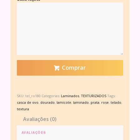
Comprar
SKU:
tel_ro180
Categorias:
Laminados
,
TEXTURIZADOS
Tags:
casca de ovo
,
dourado
,
lamicote
,
laminado
,
prata
,
rose
,
telado
,
textura
Avaliações (0)
AVALIAÇÕES