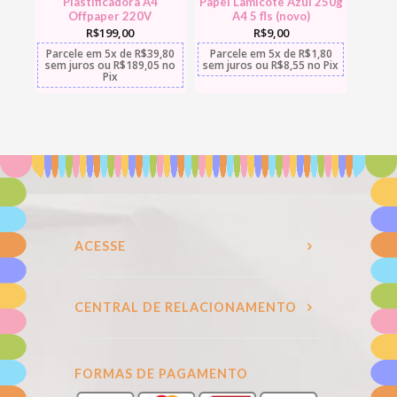
Plastificadora A4
Papel Lamicote Azul 250g
Offpaper 220V
A4 5 fls (novo)
R$
199,00
R$
9,00
Parcele em
5x
de
R$
39,80
Parcele em
5x
de
R$
1,80
sem juros
ou
R$
189,05
no
sem juros
ou
R$
8,55
no Pix
Pix
ACESSE
CENTRAL DE RELACIONAMENTO
FORMAS DE PAGAMENTO