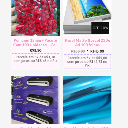
OFF -10%
Pompom 15mm – Pacote
Papel Matte (fosco) 230g
Com 100 Unidades – Cor:
A4 100 folhas
O
O
preço
preço
Vermelho
R$
8,90
original
atual
R$
50,00
R$
45,00
era:
é:
R$50,00.
R$45,00.
Parcele em
5x
de
R$
1,78
Parcele em
5x
de
R$
9,00
sem juros
ou
R$
8,46
no Pix
sem juros
ou
R$
42,75
no
Pix