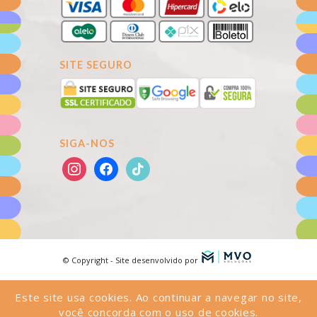
SITE SEGURO
SIGA-NOS
© Copyright - Site desenvolvido por
mrking
mrking giriş
kingroyal
kingroyal giriş
kingroyal güncel
kingroyal
kingroyal
Este site usa cookies. Ao continuar a navegar no site,
giriş
kingroyal güncel
madridbet
madridbet giriş
madridbet güncel
madridbet
você concorda com o uso de cookies.